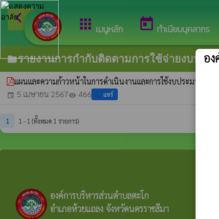
arrow_back_ios
ยินดีต้อนรับส
กลับเมนูหลัก
apps
today
เมนูหลัก
ทำเนียบบุคลากร
อง
รายงานการกำกับติดตามการใช้จ่ายงบประม
folder
แผนและความก้าวหน้าในการดำเนินงานและการใช้งบประมาณประ
5 เมษายน 2567
466
แชร์
event
visibility
1
1 - 1 (ทั้งหมด 1 รายการ)
องค์การบริหารส่วนตำบลตะโก
อำเภอห้วยแถลง จังหวัดนครราชสีมา