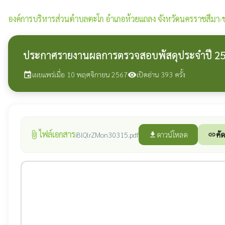
องค์การบริหารส่วนตำบลตะโก
อำเภอห้วยแถลง จังหวัดนครราชสีมา
›
ประกาศรายงานผลการตรวจสอบพัสดุประจำปี 2
เผยแพร่เมื่อ 10 พฤศจิกายน 2567
เปิดอ่าน 393 ครั้ง
event
visibility
ไฟล์เอกสาร
attach_file
ดาวน์โหลด
คัด
i8lQlrZMon30315.pdf
file_download
link