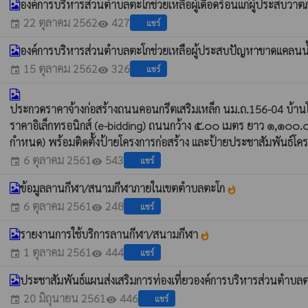
องค์การบริหารส่วนตำบลตะโกช่วยเหลือผู้เดือดร้อนแก่ผู้ประสบวาต
22 ตุลาคม 2562
427
แชร์
event
visibility
องค์การบริหารส่วนตำบลตะโกช่วยเหลือผู้ประสบปัญหาขาดแคลนน้
15 ตุลาคม 2562
326
แชร์
event
visibility
ประกวดราคาจ้างก่อสร้างถนนคอนกรีตเสริมเหล็ก นม.ถ.156-04 บ้านโน
ราคาอิเล็กทรอนิกส์ (e-bidding) ถนนกว้าง ๕.๐๐ เมตร ยาว ๑,๑
กำหนด) พร้อมติดตั้งป้ายโครงการก่อสร้าง และป้ายประชาสัมพันธ์โคร
6 ตุลาคม 2561
543
แชร์
event
visibility
ข้อมูลลานกีฬา/สนามกีฬาภายในเขตตำบลตะโก
whatshot
6 ตุลาคม 2561
248
แชร์
event
visibility
รายงานการใช้บริการลานกีฬา/สนามกีฬา
whatshot
1 ตุลาคม 2561
444
แชร์
event
visibility
ประชาสัมพันธ์แผนส่งเสริมการท่องเที่ยวองค์การบริหารส่วนตำบล
20 มิถุนายน 2561
446
แชร์
event
visibility