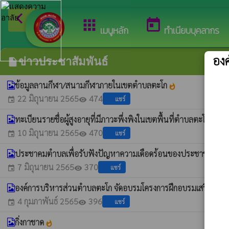
arrow_back_ios
ยินดีต้อนรับสู่เว
กลับเมนูหลัก
apps
today
เมนูหลัก
ทำเนียบบุคลากร
อง
ข่าวประชาสัมพันธ์
insert_drive_file
ข้อมูลลานกีฬา/สนามกีฬาภายในเขตตำบลตะโก
whatshot
22 มิถุนายน 2565
474
แชร์
event
visibility
ทะเบียนรายชื่อผู้สูงอายุที่มีภาวะพึ่งพิงในเขตพื้นที่ตำบลตะโก
whatshot
10 มิถุนายน 2565
470
แชร์
event
visibility
ประชาคมตำบลเพื่อรับฟังปัญหาความเดือดร้อนของประชาชน
whatshot
7 มิถุนายน 2565
370
แชร์
event
visibility
องค์การบริหารส่วนตำบลตะโก จัดอบรมโครงการฝึกอบรมเสริมสร้าง
4 กุมภาพันธ์ 2565
396
แชร์
event
visibility
กิ่งกาชาด
whatshot