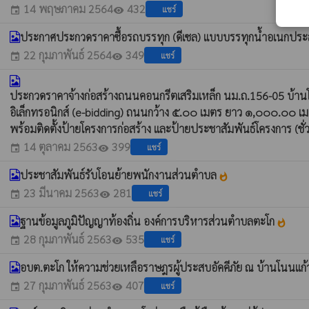
14 พฤษภาคม 2564
432
แชร์
event
visibility
ประกาศประกวดราคาซื้อรถบรรทุก (ดีเซล) แบบบรรทุกน้ำอเนกประ
22 กุมภาพันธ์ 2564
349
แชร์
event
visibility
ประกวดราคาจ้างก่อสร้างถนนคอนกรีตเสริมเหล็ก นม.ถ.156-05 บ้านโน
อิเล็กทรอนิกส์ (e-bidding) ถนนกว้าง ๕.๐๐ เมตร ยาว ๑,๐๐๐.๐
พร้อมติดตั้งป้ายโครงการก่อสร้าง และป้ายประชาสัมพันธ์โครงการ (ช
14 ตุลาคม 2563
399
แชร์
event
visibility
ประชาสัมพันธ์รับโอนย้ายพนักงานส่วนตำบล
whatshot
23 มีนาคม 2563
281
แชร์
event
visibility
ฐานข้อมูลภูมิปัญญาท้องถิ่น องค์การบริหารส่วนตำบลตะโก
whatshot
28 กุมภาพันธ์ 2563
535
แชร์
event
visibility
อบต.ตะโก ให้ความช่วยเหลือราษฎรผู้ประสบอัคคีภัย ณ บ้านโนนแก
27 กุมภาพันธ์ 2563
407
แชร์
event
visibility